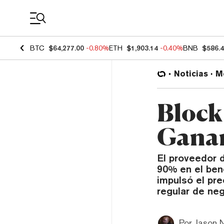
Coin Prices
BTC
$64,277.00
-0.80%
ETH
$1,903.14
-0.40%
BNB
$586.
Noticias
M
Block
Ganan
El proveedor 
90% en el bene
impulsó el pr
regular de neg
Por
Jason 