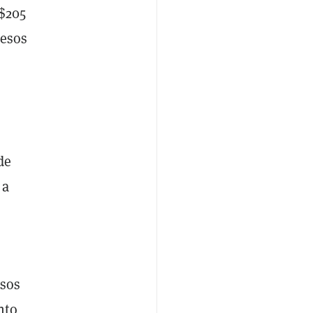
 $205
resos
de
 a
esos
nto