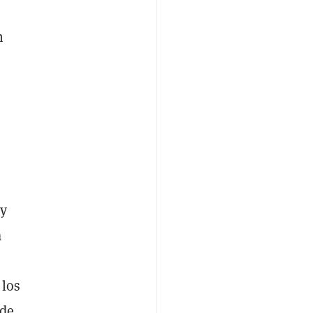
n
 y
a
 los
 de