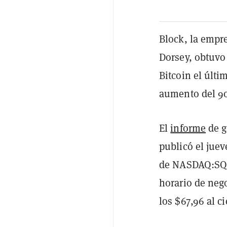
Block, la empre
Dorsey, obtuvo
Bitcoin el últ
aumento del 90
El
informe
de g
publicó el juev
de NASDAQ:SQ, 
horario de neg
los $67,96 al c