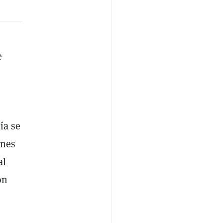
e
ía se
ones
al
on