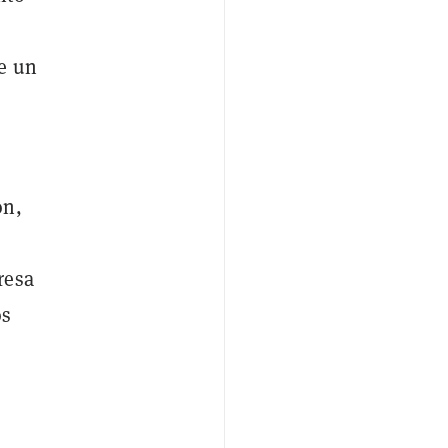
e un
ón,
resa
os