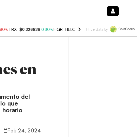
.80%
TRX
$0.326836
0.30%
FIGR_HELOC
$1.035
1.50%
HYPE
$55.60
Price data by
es en
aumento del
 lo que
 horario
Feb 24, 2024