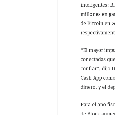
inteligentes: 
millones en ga
de Bitcoin en 
respectivament
“El mayor impul
conectadas que
confiar”, dijo
Cash App como 
dinero, y el de
Para el año fis
de Block aumen