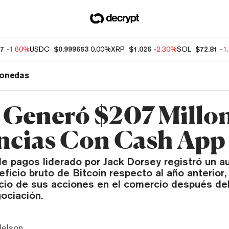
47
-1.60%
USDC
$0.999653
0.00%
XRP
$1.026
-2.30%
SOL
$72.81
-1
onedas
 Generó $207 Millon
cias Con Cash App
de pagos liderado por Jack Dorsey registró un 
ficio bruto de Bitcoin respecto al año anterior,
ecio de sus acciones en el comercio después del
ociación.
Nelson