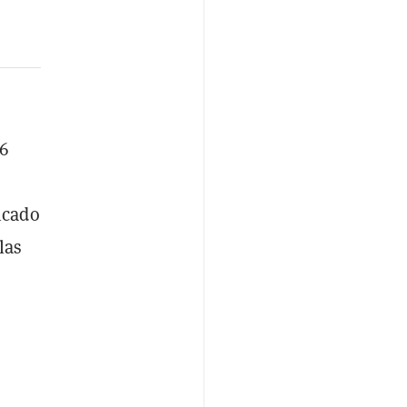
66
icado
las
n