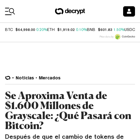
Coin Prices
$64,998.00
$1,919.02
$601.83
$
BTC
0.20%
ETH
0.10%
BNB
1.50%
USDC
Price data by
Noticias
Mercados
Se Aproxima Venta de
$1.600 Millones de
Grayscale: ¿Qué Pasará con
Bitcoin?
Después de que el cambio de tokens de