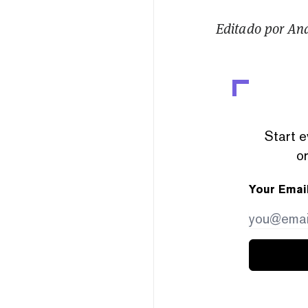
Editado por A
Start e
or
Your Emai