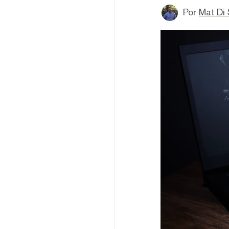
Por
Mat Di 