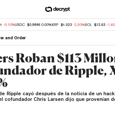
11
-0.10%
USDC
$0.9996
0.00%
XRP
$1.023
-2.20%
SOL
$72.63
-1.4
aw and Order
rs Roban $113 Millo
undador de Ripple,
5%
de Ripple cayó después de la noticia de un hac
 el cofundador Chris Larsen dijo que provenían 