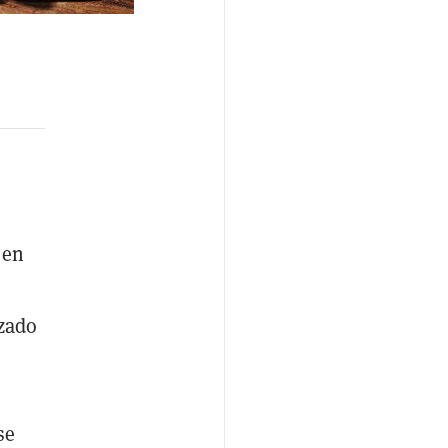
 en
izado
se