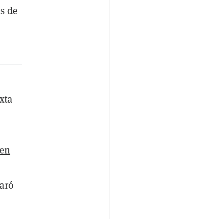
os de
xta
 en
laró