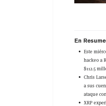
En Resume
Este miérc
hackeo a R
$112.5 mil
Chris Lars
a sus cuen
ataque con
XRP exper