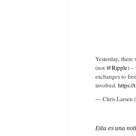
Yesterday, there
(not
@Ripple
) –
exchanges to fre
involved.
https:/
— Chris Larsen (
Esta es una not