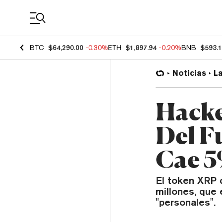
Coin Prices
BTC
$64,290.00
-0.30%
ETH
$1,897.94
-0.20%
BNB
$593.
Noticias
L
Hacke
Del F
Cae 
El token XRP 
millones, que
"personales".