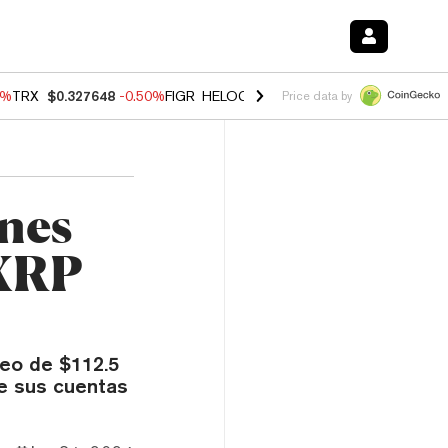
0%
TRX
$0.327648
-0.50%
FIGR_HELOC
$1.035
0.20%
HYPE
$55.59
-
Price data by
nes
 XRP
keo de $112.5
de sus cuentas