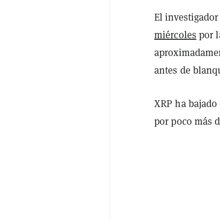
El investigad
miércoles
por l
aproximadament
antes de blanq
XRP ha bajado 
por poco más d