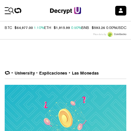
Coin Prices
$64,977.00
$1,915.99
$593.26
$
BTC
1.10%
ETH
0.90%
BNB
0.00%
USDC
Price data by
University
Explicaciones
Las Monedas