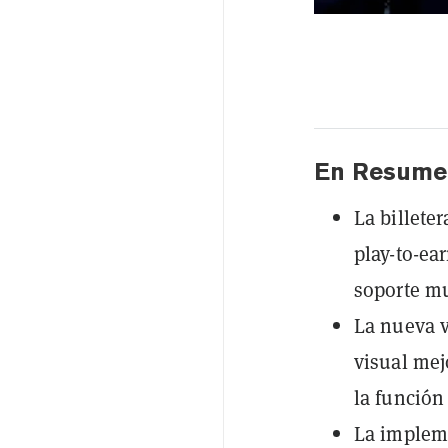
En Resume
La billeter
play-to-ea
soporte m
La nueva v
visual mej
la función
La impleme