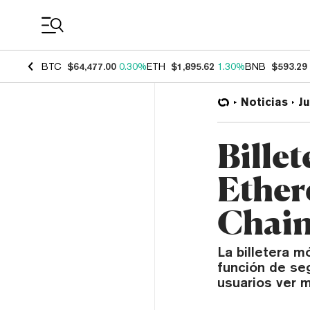
Coin Prices
BTC
$64,477.00
0.30%
ETH
$1,895.62
1.30%
BNB
$593.29
Noticias
J
Bille
Ether
Chai
La billetera m
función de se
usuarios ver 