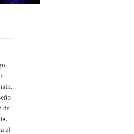
go
on
hain.
seño
n de
te.
a el