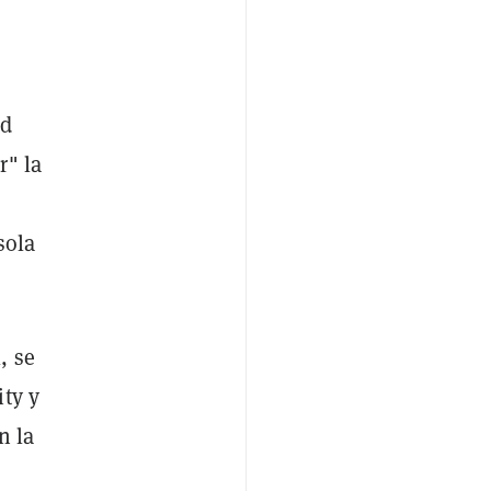
ad
r" la
sola
, se
ity y
n la