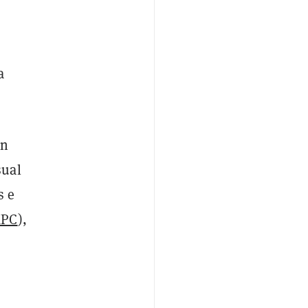
a
ón
sual
s e
PC
),