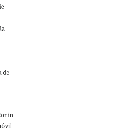
ie
da
a de
 Ronin
móvil