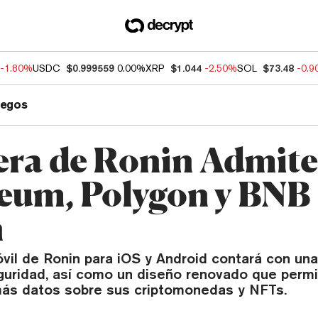
-1.80%
USDC
$0.999559
0.00%
XRP
$1.044
-2.50%
SOL
$73.48
-0.
uegos
tera de Ronin Admite
eum, Polygon y BNB
n
óvil de Ronin para iOS y Android contará con un
guridad, así como un diseño renovado que permi
más datos sobre sus criptomonedas y NFTs.