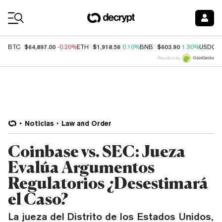
Coin Prices
$64,897.00
$1,918.56
$603.90
BTC
-0.20%
ETH
0.10%
BNB
1.30%
USDC
Price data by
Noticias
Law and Order
Coinbase vs. SEC: Jueza
Evalúa Argumentos
Regulatorios ¿Desestimará
el Caso?
La jueza del Distrito de los Estados Unidos,