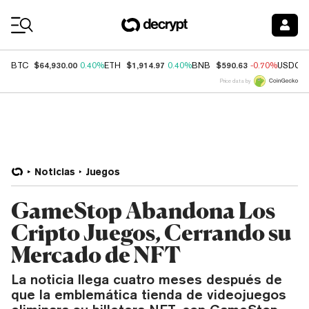
Coin Prices
$64,930.00
$1,914.97
$590.63
BTC
0.40%
ETH
0.40%
BNB
-0.70%
USDC
Price data by
Noticias
Juegos
GameStop Abandona Los
Cripto Juegos, Cerrando su
Mercado de NFT
La noticia llega cuatro meses después de
que la emblemática tienda de videojuegos