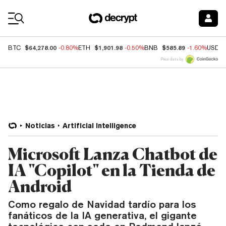
Coin Prices
$64,278.00
$1,901.98
$585.89
BTC
-0.80%
ETH
-0.50%
BNB
-1.60%
USDC
Price data by
Noticias
Artificial Intelligence
Microsoft Lanza Chatbot de
IA "Copilot" en la Tienda de
Android
Como regalo de Navidad tardío para los
fanáticos de la IA generativa, el gigante