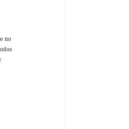
ue no
todos
r