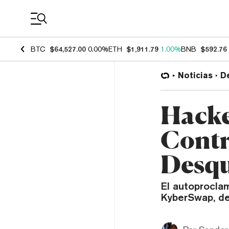
Coin Prices
BTC
$64,527.00
0.00%
ETH
$1,911.79
1.00%
BNB
$592.76
Noticias
D
Hacke
Contr
Desqu
El autoproclam
KyberSwap, del