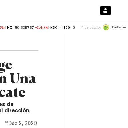
50%
TRX
$0.326767
-0.40%
FIGR_HELOC
$1.018
-0.70%
HYPE
$56.19
Price data by
ge
en Una
cate
nes de
l dirección.
Dec 2, 2023