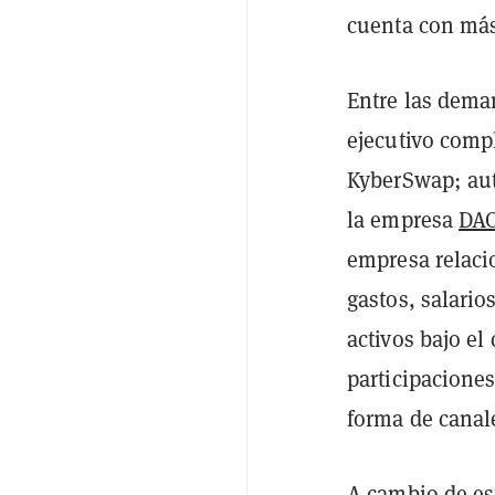
cuenta con más
Entre las deman
ejecutivo comp
KyberSwap; aut
la empresa
DA
empresa relaci
gastos, salario
activos bajo el
participaciones
forma de canale
A cambio de est