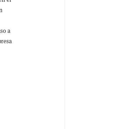
un
aso a
presa