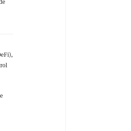
 de
eFi),
rol
de