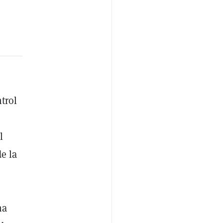
trol
l
e la
.
na