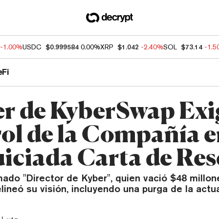
-1.00%
USDC
$0.999584
0.00%
XRP
$1.042
-2.40%
SOL
$73.14
-1.
eFi
r de KyberSwap Exi
ol de la Compañía 
iciada Carta de Res
ado "Director de Kyber", quien vació $48 millo
ineó su visión, incluyendo una purga de la actua