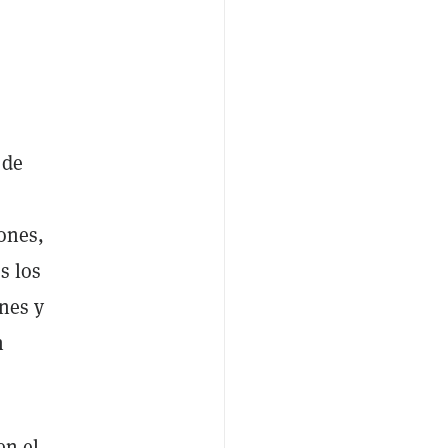
 de
ones,
s los
ones y
n
en el