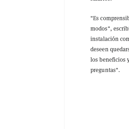
"Es comprensib
modos", escribi
instalación co
deseen quedars
los beneficios 
preguntas".