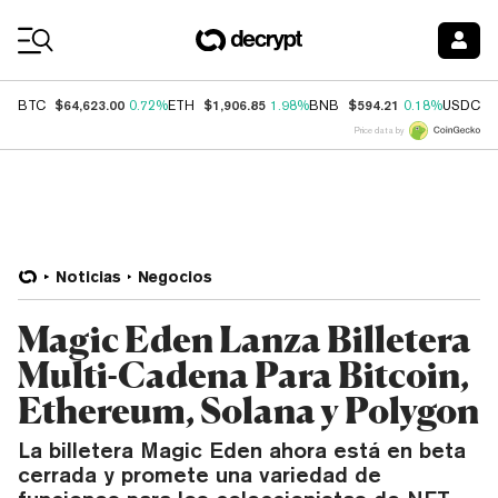
Coin Prices
$64,623.00
$1,906.85
$594.21
$
BTC
0.72%
ETH
1.98%
BNB
0.18%
USDC
Price data by
Noticias
Negocios
Magic Eden Lanza Billetera
Multi-Cadena Para Bitcoin,
Ethereum, Solana y Polygon
La billetera Magic Eden ahora está en beta
cerrada y promete una variedad de