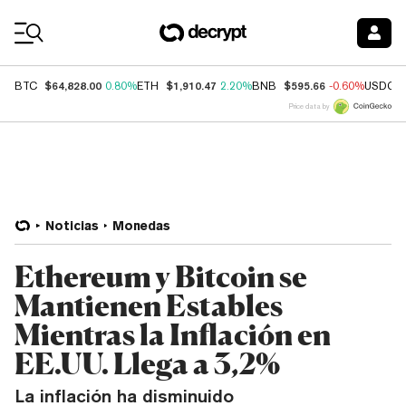
Coin Prices
$64,828.00
$1,910.47
$595.66
BTC
0.80%
ETH
2.20%
BNB
-0.60%
USDC
Price data by
Noticias
Monedas
Ethereum y Bitcoin se
Mantienen Estables
Mientras la Inflación en
EE.UU. Llega a 3,2%
La inflación ha disminuido