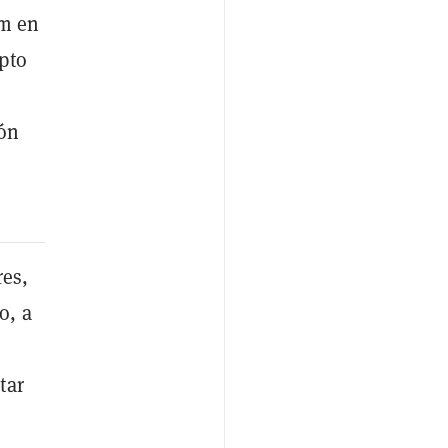
um en
ipto
ión
res,
o, a
tar