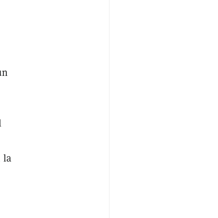
un
l
 la