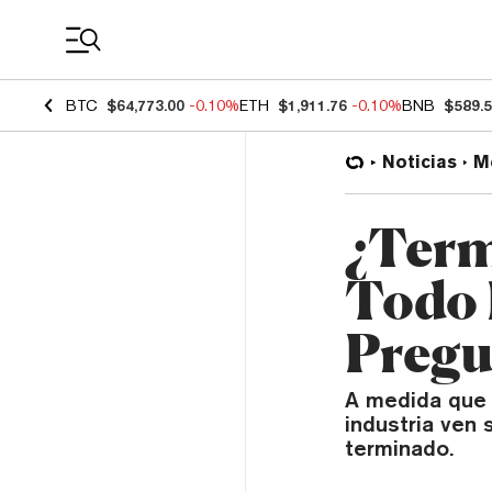
Coin Prices
BTC
$64,773.00
-0.10%
ETH
$1,911.76
-0.10%
BNB
$589.
Noticias
M
¿Term
Todo 
Pregu
A medida que 
industria ven 
terminado.