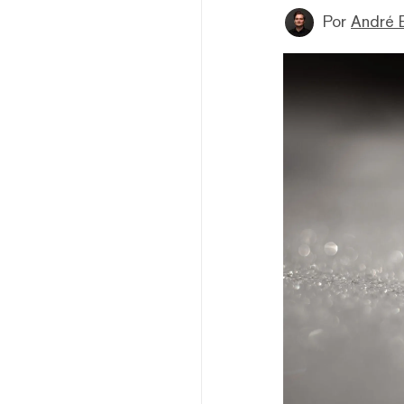
Por
André 