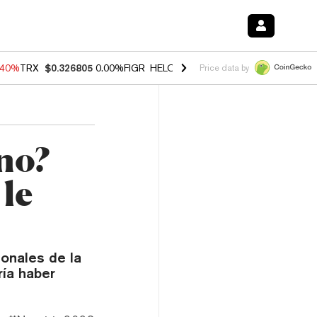
.40%
TRX
$0.326805
0.00%
FIGR_HELOC
$1.035
1.50%
HYPE
$56.62
Price data by
rno?
le
onales de la
ría haber