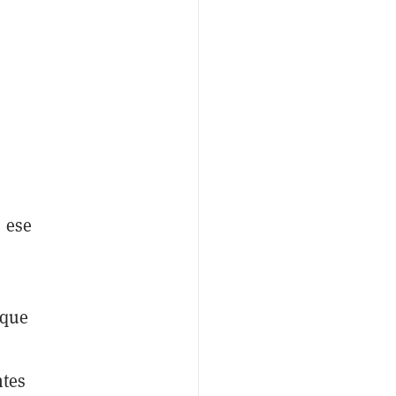
s ese
 que
ntes