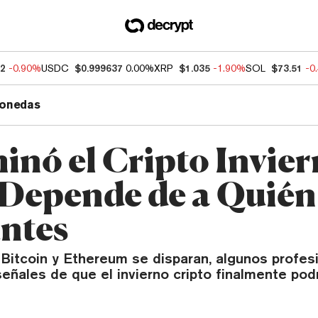
52
-0.90%
USDC
$0.999637
0.00%
XRP
$1.035
-1.90%
SOL
$73.51
-0
onedas
inó el Cripto Invie
Depende de a Quién 
ntes
Bitcoin y Ethereum se disparan, algunos profesi
señales de que el invierno cripto finalmente pod