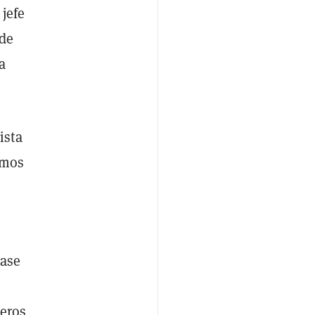
jefe
 de
a
ista
imos
lase
ieros