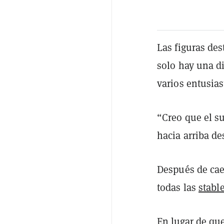
Las figuras de
solo hay una d
varios entusias
“Creo que el s
hacia arriba d
Después de caer
todas las
stabl
En lugar de que