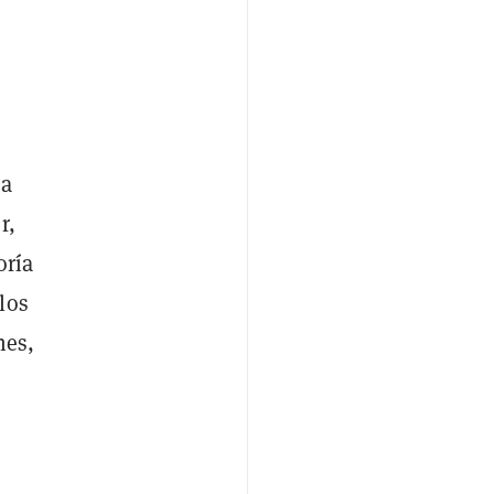
ea
r,
oría
los
nes,