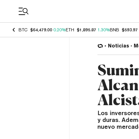
Coin Prices
BTC
$64,479.00
0.20%
ETH
$1,895.87
1.30%
BNB
$593.97
Noticias
M
Sumin
Alcan
Alcis
Los inversores
y duras. Adem
nuevo mercado