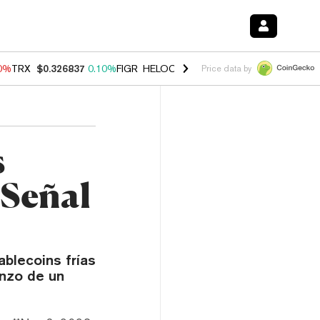
90%
TRX
$0.326837
0.10%
FIGR_HELOC
$1.033
3.00%
HYPE
$56.28
-
Price data by
s
¿Señal
ablecoins frías
enzo de un