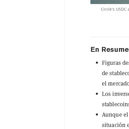
Circle's USDC 
En Resume
Figuras de
de stablec
el mercad
Los invers
stablecoin
Aunque el 
situación 