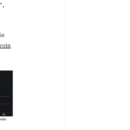
”,
Se
tcoin
ente: