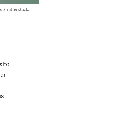
: Shutterstock.
stro
 en
us