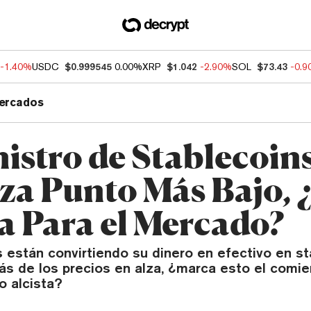
-1.40%
USDC
$0.999545
0.00%
XRP
$1.042
-2.90%
SOL
$73.43
-0.
ercados
istro de Stablecoin
za Punto Más Bajo, 
ta Para el Mercado?
 están convirtiendo su dinero en efectivo en st
ás de los precios en alza, ¿marca esto el comi
 alcista?