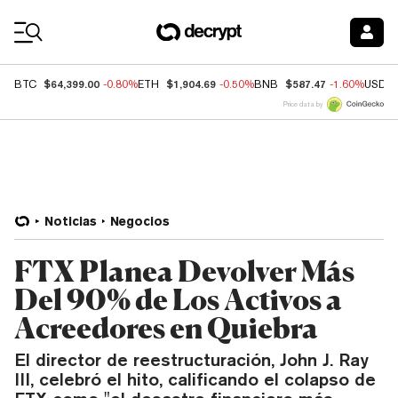
Coin Prices
$64,399.00
$1,904.69
$587.47
BTC
-0.80%
ETH
-0.50%
BNB
-1.60%
USDC
Price data by
Noticias
Negocios
FTX Planea Devolver Más
Del 90% de Los Activos a
Acreedores en Quiebra
El director de reestructuración, John J. Ray
III, celebró el hito, calificando el colapso de