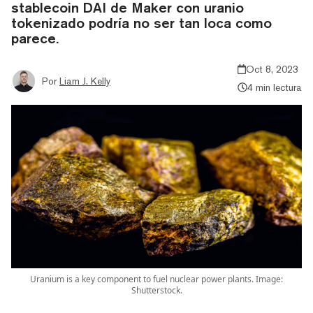
stablecoin DAI de Maker con uranio
tokenizado podría no ser tan loca como
parece.
Oct 8, 2023
Por
Liam J. Kelly
4 min lectura
Uranium is a key component to fuel nuclear power plants. Image:
Shutterstock.