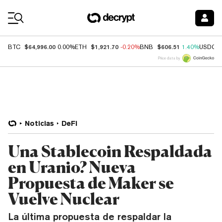
Coin Prices
$64,996.00
$1,921.70
$606.51
BTC
0.00%
ETH
-0.20%
BNB
1.40%
USDC
Price data by
Noticias
DeFi
Una Stablecoin Respaldada
en Uranio? Nueva
Propuesta de Maker se
Vuelve Nuclear
La última propuesta de respaldar la