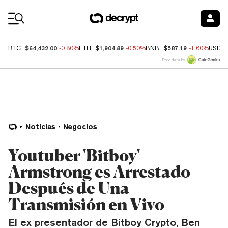
Coin Prices
$64,432.00
$1,904.89
$587.19
BTC
-0.80%
ETH
-0.50%
BNB
-1.60%
USDC
Price data by
Noticias
Negocios
Youtuber 'Bitboy'
Armstrong es Arrestado
Después de Una
Transmisión en Vivo
El ex presentador de Bitboy Crypto, Ben