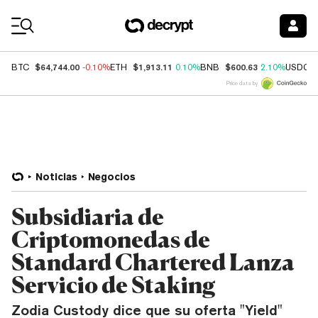
Coin Prices
$64,744.00
$1,913.11
$600.63
BTC
-0.10%
ETH
0.10%
BNB
2.10%
USDC
Price data by
Noticias
Negocios
Subsidiaria de
Criptomonedas de
Standard Chartered Lanza
Servicio de Staking
Zodia Custody dice que su oferta "Yield"