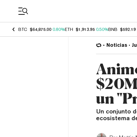
Coin Prices
BTC
$64,875.00
0.80%
ETH
$1,913.95
0.50%
BNB
$592.19
Noticias
J
Animo
$20M 
un "P
Un conjunto d
ecosistema de