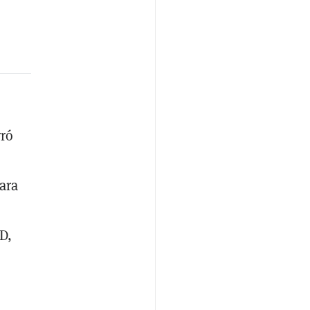
rró
ara
D,