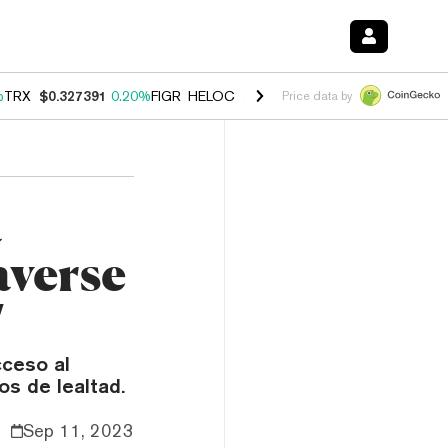
%
TRX
$0.327391
0.20%
FIGR_HELOC
$1.03
2.50%
HYPE
$54.13
-3.1
Price data by
a
verse
"
cceso al
s de lealtad.
Sep 11, 2023