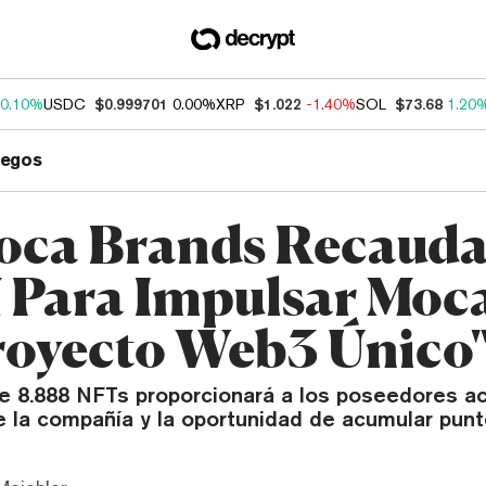
0.10%
USDC
$0.999701
0.00%
XRP
$1.022
-1.40%
SOL
$73.68
1.20
uegos
ca Brands Recaud
Para Impulsar Moca
royecto Web3 Único
e 8.888 NFTs proporcionará a los poseedores a
 la compañía y la oportunidad de acumular punto