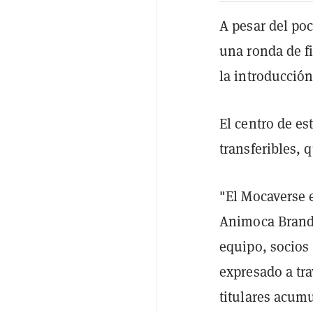
A pesar del po
una ronda de f
la introducció
El centro de e
transferibles, 
"El Mocaverse 
Animoca Brands
equipo, socios 
expresado a tr
titulares acumu