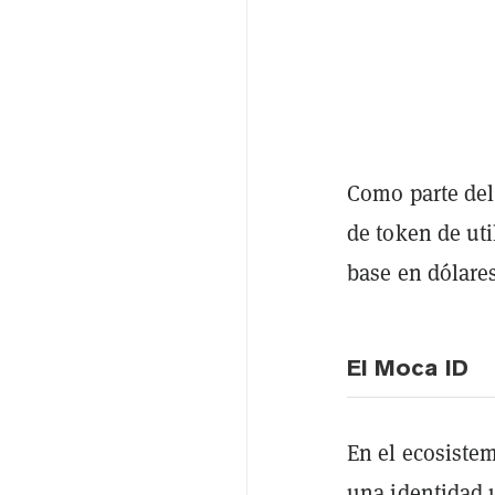
Como parte del
de token de uti
base en dólare
El Moca ID
En el ecosiste
una identidad 