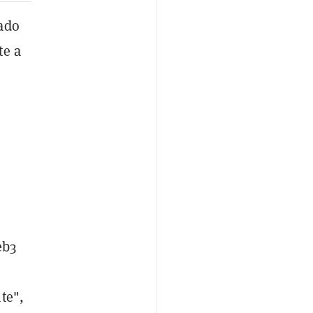
ado
te a
eb3
te",