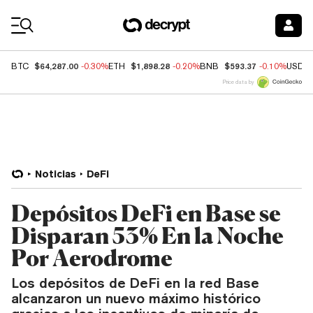
Coin Prices
$64,287.00
$1,898.28
$593.37
BTC
-0.30%
ETH
-0.20%
BNB
-0.10%
USDC
Price data by
Noticias
DeFi
Depósitos DeFi en Base se
Disparan 53% En la Noche
Por Aerodrome
Los depósitos de DeFi en la red Base
alcanzaron un nuevo máximo histórico