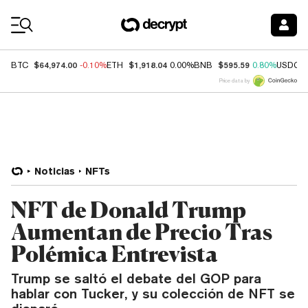
Coin Prices
$64,974.00
$1,918.04
$595.59
BTC
-0.10%
ETH
0.00%
BNB
0.80%
USDC
Price data by
Noticias
NFTs
NFT de Donald Trump
Aumentan de Precio Tras
Polémica Entrevista
Trump se saltó el debate del GOP para
hablar con Tucker, y su colección de NFT se