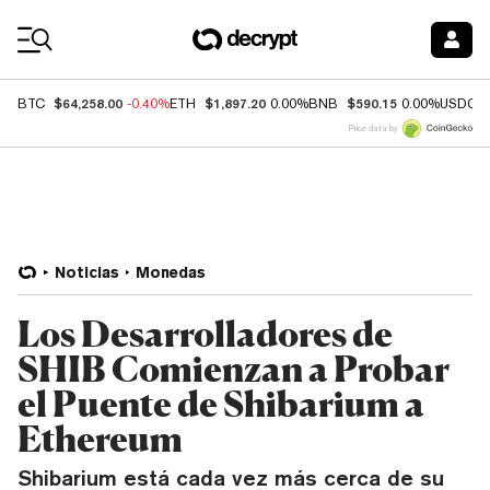
Coin Prices
$64,258.00
$1,897.20
$590.15
BTC
-0.40%
ETH
0.00%
BNB
0.00%
USDC
Price data by
Noticias
Monedas
Los Desarrolladores de
SHIB Comienzan a Probar
el Puente de Shibarium a
Ethereum
Shibarium está cada vez más cerca de su