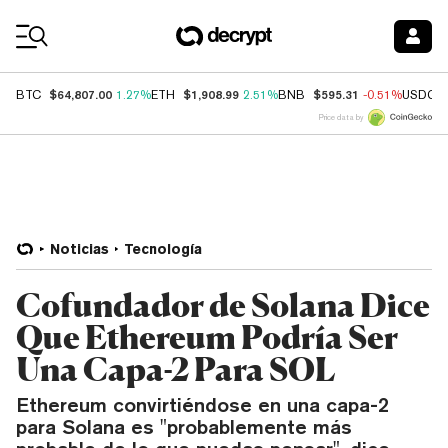
Coin Prices
$64,807.00
$1,908.99
$595.31
BTC
1.27%
ETH
2.51%
BNB
-0.51%
USDC
Price data by
Noticias
Tecnología
Cofundador de Solana Dice
Que Ethereum Podría Ser
Una Capa-2 Para SOL
Ethereum convirtiéndose en una capa-2
para Solana es "probablemente más