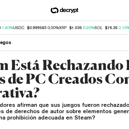
8
1.40%
USDC
$0.999583
0.00%
XRP
$1.036
0.20%
SOL
$76.36
2.10
uegos
m Está Rechazando 
s de PC Creados Co
ativa?
adores afirman que sus juegos fueron rechazad
s de derechos de autor sobre elementos gener
na prohibición adecuada en Steam?