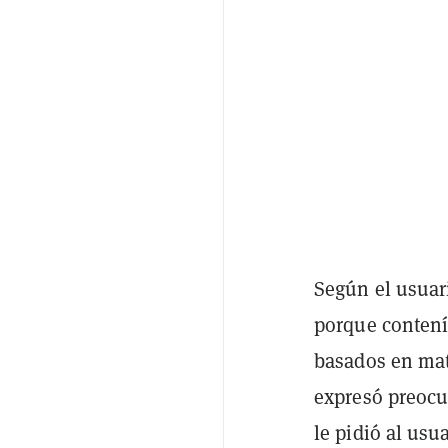
Según el usuar
porque contenía
basados en mat
expresó preocup
le pidió al usu