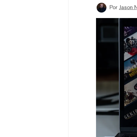
Por
Jason 