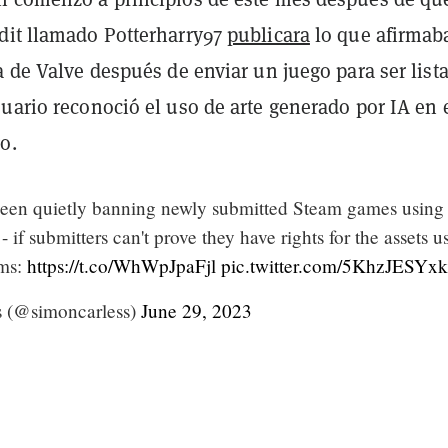
dit llamado Potterharry97
publicara
lo que afirmab
a de Valve después de enviar un juego para ser list
uario reconoció el uso de arte generado por IA en 
o.
een quietly banning newly submitted Steam games using
 - if submitters can't prove they have rights for the assets u
hms:
https://t.co/WhWpJpaFjl
pic.twitter.com/5KhzJESYxk
 (@simoncarless)
June 29, 2023