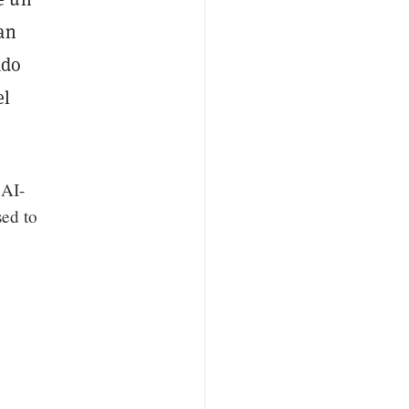
an
ado
el
 AI-
sed to