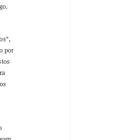
go.
os",
o por
stos
ra
dos
o
team