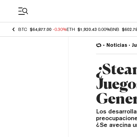
Coin Prices
BTC
$64,877.00
-0.30%
ETH
$1,920.43
0.00%
BNB
$602.7
Noticias
J
¿Stea
Juego
Gener
Los desarroll
preocupacione
¿Se avecina u