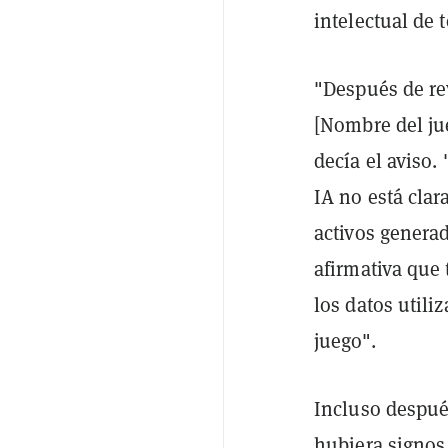
intelectual de t
"Después de re
[Nombre del ju
decía el aviso.
IA no está cla
activos genera
afirmativa que 
los datos utiliz
juego".
Incluso después
hubiera signos