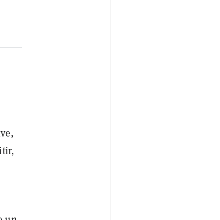
ve,
tir,
e un