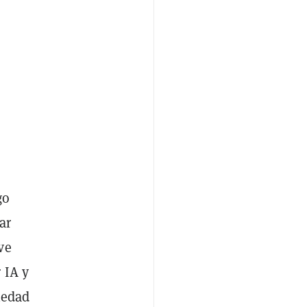
go
ar
ve
 IA y
iedad