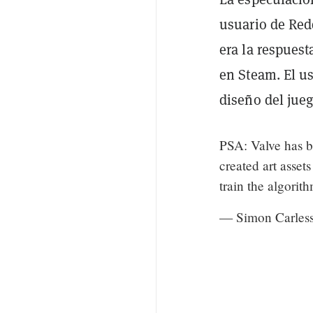
usuario de Red
era la respuest
en Steam. El us
diseño del jueg
PSA: Valve has b
created art assets
train the algorit
— Simon Carless