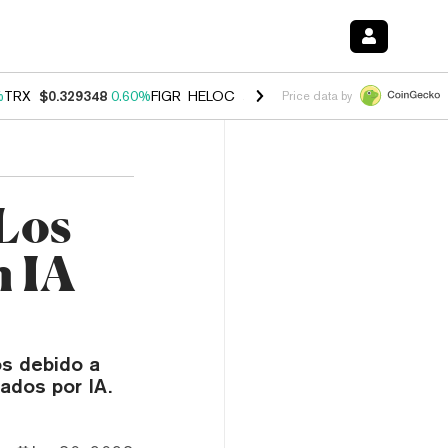
%
TRX
$0.329348
0.60%
FIGR_HELOC
$1.001
-2.70%
HYPE
$54.70
0.
Price data by
Los
n IA
os debido a
ados por IA.