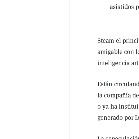
asistidos p
Steam el princ
amigable con l
inteligencia art
Están circulan
la compañía det
o ya ha institu
generado por I
La especulació