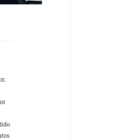
r.
or
tido
ntos