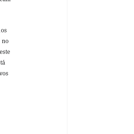
nos
r no
este
tá
ivos