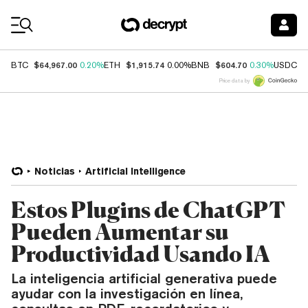
Coin Prices
$64,967.00
$1,915.74
$604.70
$
BTC
0.20%
ETH
0.00%
BNB
0.30%
USDC
Price data by
Noticias
Artificial Intelligence
Estos Plugins de ChatGPT
Pueden Aumentar su
Productividad Usando IA
La inteligencia artificial generativa puede
ayudar con la investigación en línea,