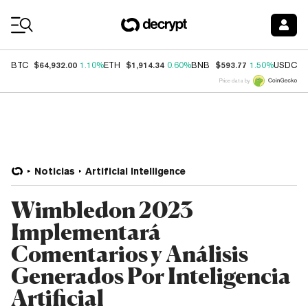
Coin Prices
$64,932.00
$1,914.34
$593.77
$
BTC
1.10%
ETH
0.60%
BNB
1.50%
USDC
Price data by
Noticias
Artificial Intelligence
Wimbledon 2023
Implementará
Comentarios y Análisis
Generados Por Inteligencia
Artificial