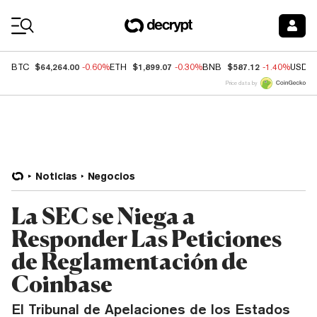
Coin Prices
$64,264.00
$1,899.07
$587.12
BTC
-0.60%
ETH
-0.30%
BNB
-1.40%
USDC
Price data by
Noticias
Negocios
La SEC se Niega a
Responder Las Peticiones
de Reglamentación de
Coinbase
El Tribunal de Apelaciones de los Estados