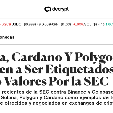
-0.20%
USDC
$0.999749
0.00%
XRP
$1.037
-0.60%
SOL
$74.45
1.6
onedas
a, Cardano Y Polygo
n a Ser Etiquetado
Valores Por la SEC
recientes de la SEC contra Binance y Coinbas
Solana, Polygon y Cardano como ejemplos de 
e ofrecidos y negociados en exchanges de cri