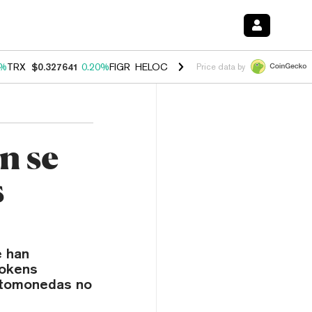
0%
TRX
$0.327641
0.20%
FIGR_HELOC
$1.023
-1.20%
HYPE
$54.36
-
Price data by
n se
s
e han
tokens
ptomonedas no