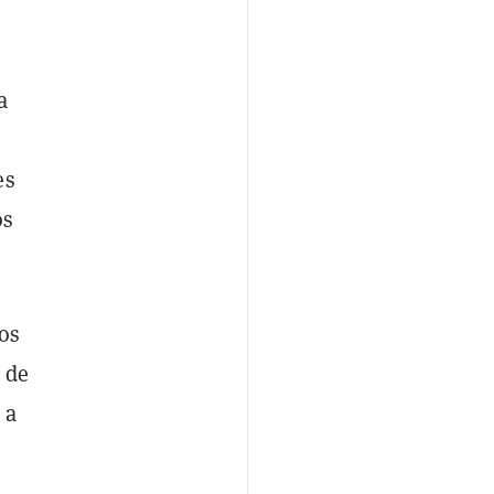
a
es
os
mos
 de
 a