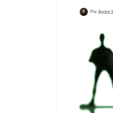
Por
André 