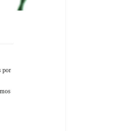
 por
imos