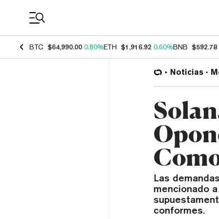
Coin Prices
BTC
$64,990.00
0.80%
ETH
$1,916.92
0.60%
BNB
$592.78
Noticias
M
Solan
Opone
Como 
Las demandas 
mencionado a 
supuestament
conformes.