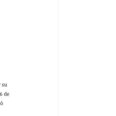
r su
 6 de
eó