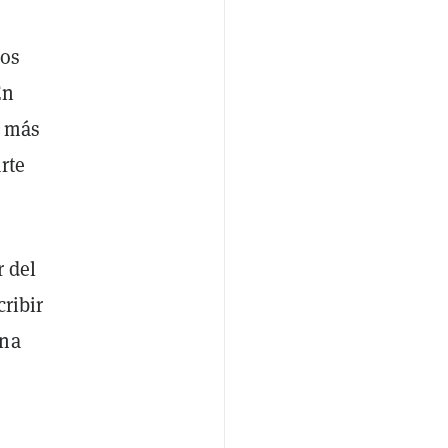
ros
En
e más
rte
r del
ribir
una