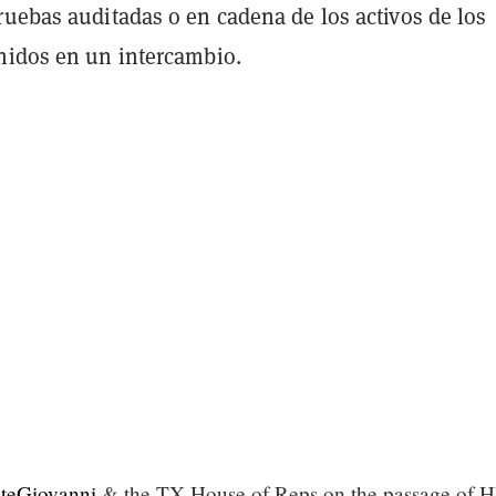
ruebas auditadas o en cadena de los activos de los
nidos en un intercambio.
eGiovanni
& the TX House of Reps on the passage of 