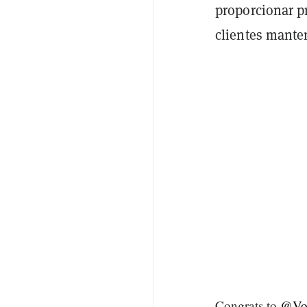
proporcionar p
clientes mante
Congrats to
@Vot