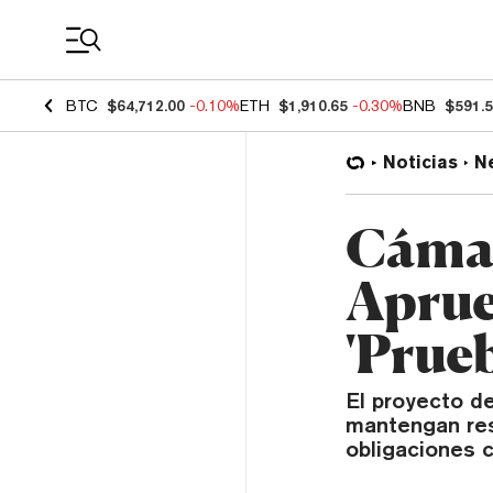
Coin Prices
BTC
$64,712.00
-0.10%
ETH
$1,910.65
-0.30%
BNB
$591.
Noticias
N
Cámar
Aprue
'Prue
El proyecto d
mantengan res
obligaciones c