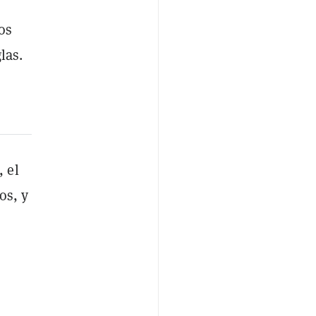
os
las.
 el
os, y