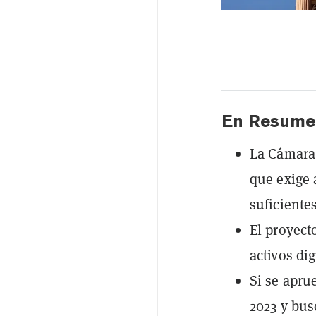
En Resume
La Cámara 
que exige 
suficientes
El proyect
activos di
Si se apru
2023 y bus