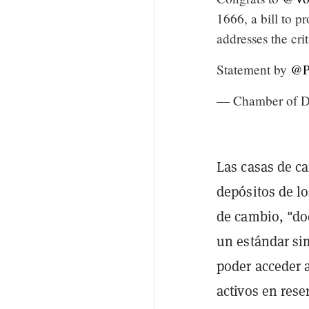
1666, a bill to p
addresses the cri
Statement by
@P
— Chamber of D
Las casas de c
depósitos de lo
de cambio, "do
un estándar sim
poder acceder a
activos en res