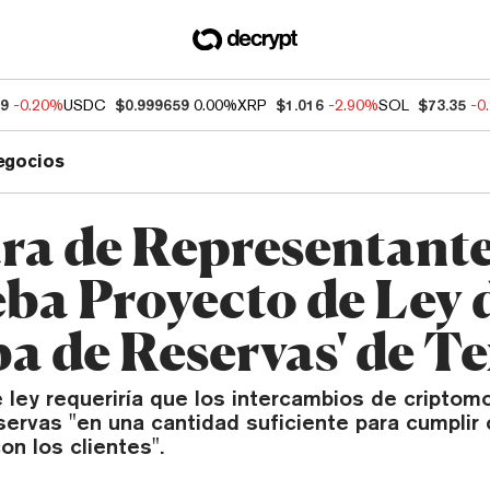
59
-0.20%
USDC
$0.999659
0.00%
XRP
$1.016
-2.90%
SOL
$73.35
-0
egocios
a de Representant
ba Proyecto de Ley 
ba de Reservas' de T
e ley requeriría que los intercambios de cripto
ervas "en una cantidad suficiente para cumplir 
on los clientes".