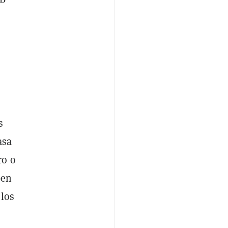
s
asa
ro o
ben
 los