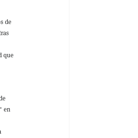
os de
tras
ad que
 de
" en
a