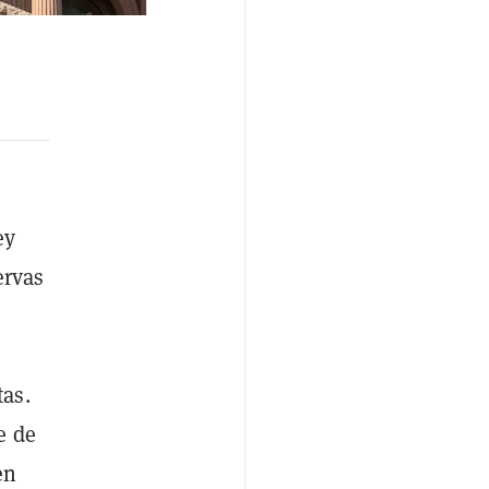
ey
ervas
tas.
e de
en