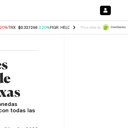
.20%
TRX
$0.327256
0.20%
FIGR_HELOC
$1.028
0.80%
HYPE
$54.08
Price data by
es
de
exas
monedas
con todas las