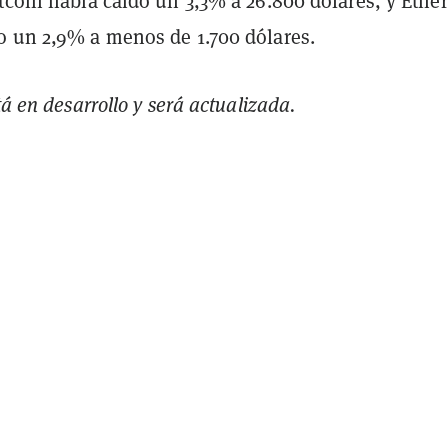
itcoin había caído un 3,3% a 26.800 dólares, y Eth
o un 2,9% a menos de 1.700 dólares.
tá en desarrollo y será actualizada.