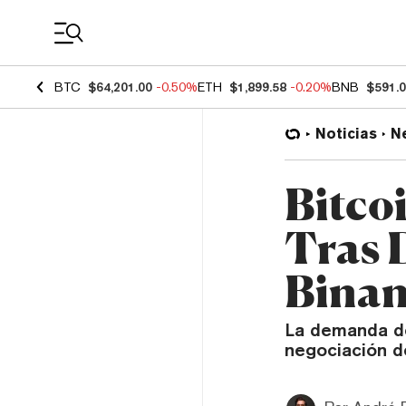
Coin Prices
BTC
$64,201.00
-0.50%
ETH
$1,899.58
-0.20%
BNB
$591.
Noticias
N
Bitco
Tras 
Binan
La demanda de
negociación d