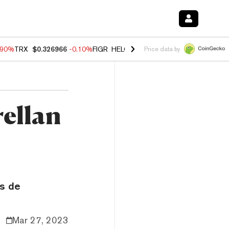
.90%
TRX
$0.326966
-0.10%
FIGR_HELOC
$1.018
-3.00%
HYPE
$55.8
Price data by
rellan
as de
Mar 27, 2023