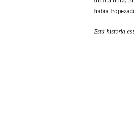
última hora, B
había tropezad
Esta historia es