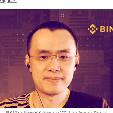
Beganski
El CEO de Binance, Changpeng "CZ" Zhao. Imagen: Decrypt