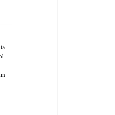
ta
al
eum
n