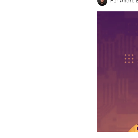
Por
André 