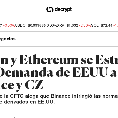
07
-0.50%
USDC
$0.999665
0.00%
XRP
$1.032
-2.50%
SOL
$72.44
-1
egocios
in y Ethereum se Est
Demanda de EEUU a
ce y CZ
 la CFTC alega que Binance infringió las norm
e derivados en EE.UU.