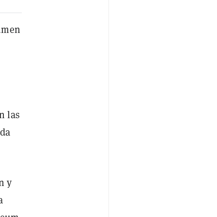
lumen
n las
ada
n y
a