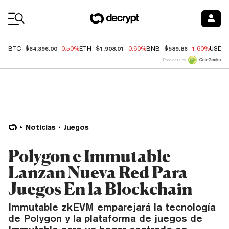
Coin Prices
$64,396.00
$1,908.01
$589.86
BTC
-0.50%
ETH
-0.60%
BNB
-1.60%
USDC
Price data by
Noticias
Juegos
Polygon e Immutable
Lanzan Nueva Red Para
Juegos En la Blockchain
Immutable zkEVM emparejará la tecnología
de Polygon y la plataforma de juegos de