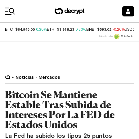
Coin Prices
$64,945.00
$1,918.23
$593.02
BTC
0.30%
ETH
0.20%
BNB
-0.20%
USDC
Price data by
Noticias
Mercados
Bitcoin Se Mantiene
Estable Tras Subida de
Intereses Por La FED de
Estados Unidos
La Fed ha subido los tipos 25 puntos