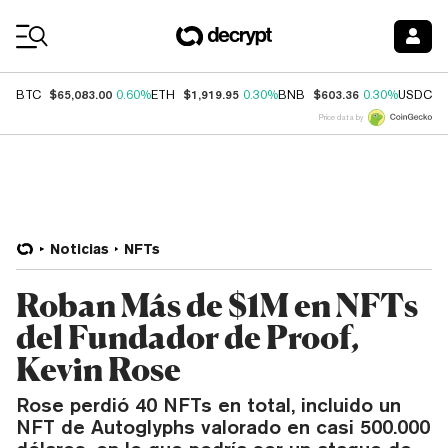
Coin Prices
$65,083.00
$1,919.95
$603.36
$
BTC
0.60%
ETH
0.30%
BNB
0.30%
USDC
Price data by
Noticias
NFTs
Roban Más de $1M en NFTs
del Fundador de Proof,
Kevin Rose
Rose perdió 40 NFTs en total, incluido un
NFT de Autoglyphs valorado en casi 500.000