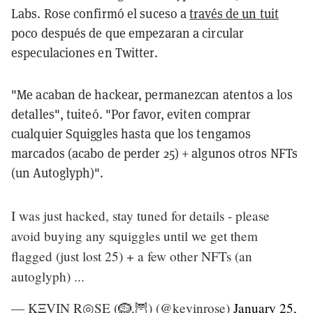
Labs. Rose confirmó el suceso a
través de un tuit
poco después de que empezaran a circular
especulaciones en Twitter.
"Me acaban de hackear, permanezcan atentos a los
detalles", tuiteó. "Por favor, eviten comprar
cualquier Squiggles hasta que los tengamos
marcados (acabo de perder 25) + algunos otros NFTs
(un Autoglyph)".
I was just hacked, stay tuned for details - please
avoid buying any squiggles until we get them
flagged (just lost 25) + a few other NFTs (an
autoglyph) ...
— KΞVIN R◎SE (🪹,🦉) (@kevinrose)
January 25,