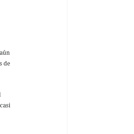
 aún
s de
l
casi