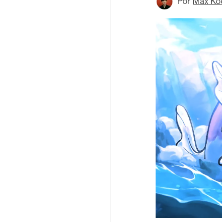
Por
Max Ko