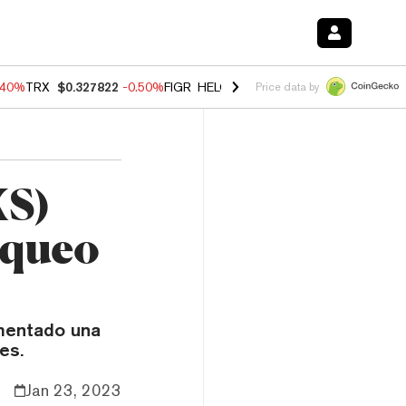
.40%
TRX
$0.327822
-0.50%
FIGR_HELOC
$1.035
0.20%
HYPE
$55.5
Price data by
XS)
oqueo
imentado una
es.
Jan 23, 2023