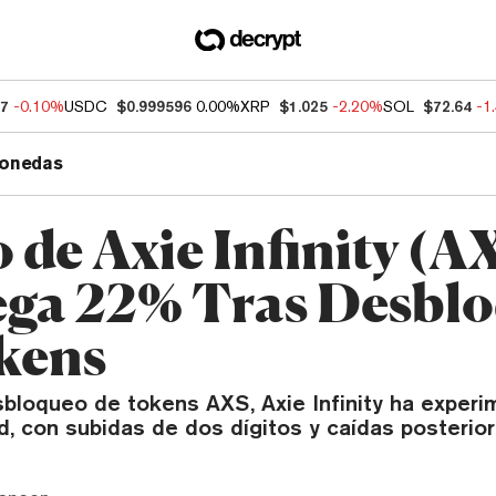
37
-0.10%
USDC
$0.999596
0.00%
XRP
$1.025
-2.20%
SOL
$72.64
-1
onedas
 de Axie Infinity (A
ga 22% Tras Desbl
kens
sbloqueo de tokens AXS, Axie Infinity ha exper
ad, con subidas de dos dígitos y caídas posterior