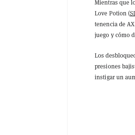
Mientras que lo
Love Potion (
S
tenencia de AXS
juego y cómo de
Los desbloqueo
presiones bajis
instigar un au