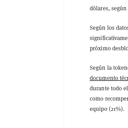
dólares, segú
Según los dato
significativam
próximo desbl
Según la tokenó
documento téc
durante todo el
como recompens
equipo (21%).