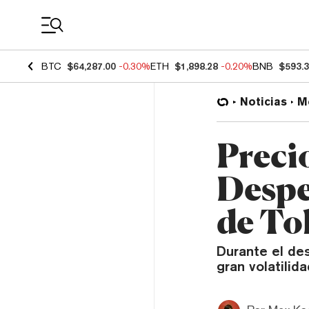
Coin Prices
BTC
$64,287.00
-0.30%
ETH
$1,898.28
-0.20%
BNB
$593.
Noticias
M
Precio
Despe
de To
Durante el de
gran volatilid