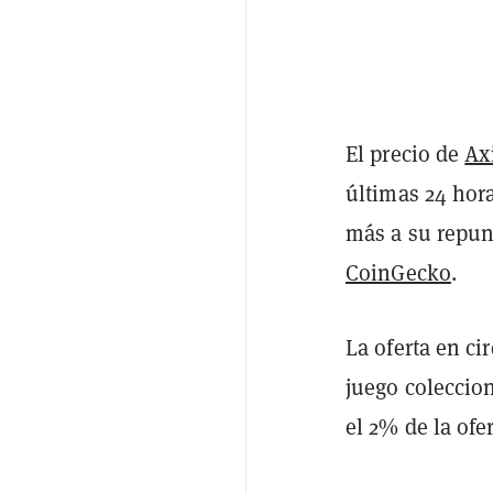
El precio de
Axi
últimas 24 hor
más a su repun
CoinGecko
.
La oferta en ci
juego coleccio
el 2% de la ofe