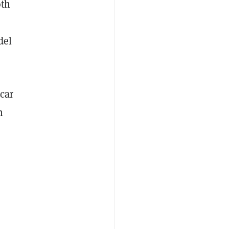
oth
del
car
n