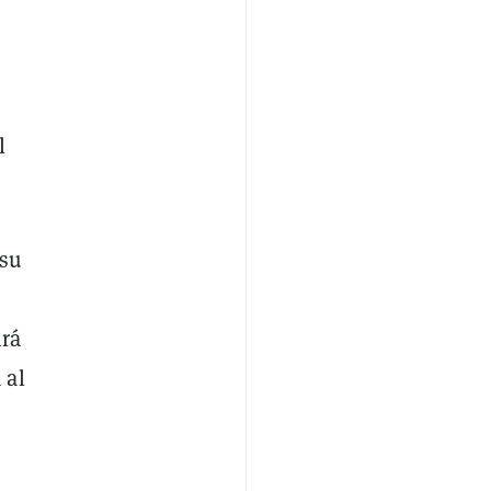
l
 su
irá
 al