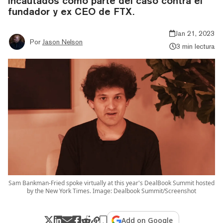
incautados como parte del caso contra el
fundador y ex CEO de FTX.
Jan 21, 2023
Por
Jason Nelson
3 min lectura
Sam Bankman-Fried spoke virtually at this year's DealBook Summit hosted
by the New York Times. Image: Dealbook Summit/Screenshot
Add on Google