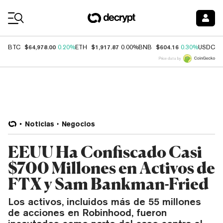
Coin Prices
$64,978.00
$1,917.87
$604.16
$
BTC
0.20%
ETH
0.00%
BNB
0.30%
USDC
Price data by
Noticias
Negocios
EEUU Ha Confiscado Casi
$700 Millones en Activos de
FTX y Sam Bankman-Fried
Los activos, incluidos más de 55 millones
de acciones en Robinhood, fueron