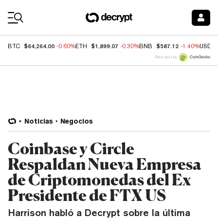
Coin Prices
$64,264.00
$1,899.07
$587.12
BTC
-0.60%
ETH
-0.30%
BNB
-1.40%
USDC
Price data by
Noticias
Negocios
Coinbase y Circle
Respaldan Nueva Empresa
de Criptomonedas del Ex
Presidente de FTX US
Harrison habló a Decrypt sobre la última