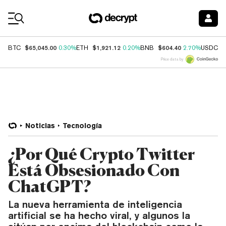
Coin Prices
$65,045.00
$1,921.12
$604.40
$
BTC
0.30%
ETH
0.20%
BNB
2.70%
USDC
Price data by
Noticias
Tecnología
¿Por Qué Crypto Twitter
Está Obsesionado Con
ChatGPT?
La nueva herramienta de inteligencia
artificial se ha hecho viral, y algunos la