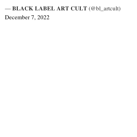
— 𝐁𝐋𝐀𝐂𝐊 𝐋𝐀𝐁𝐄𝐋 𝐀𝐑𝐓 𝐂𝐔𝐋𝐓 (@bl_artcult)
December 7, 2022