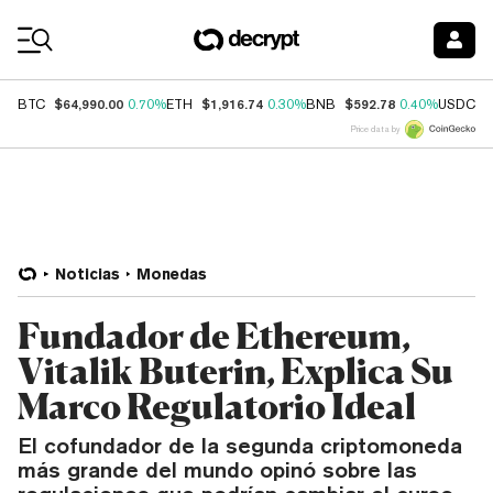
Coin Prices
$64,990.00
$1,916.74
$592.78
$
BTC
0.70%
ETH
0.30%
BNB
0.40%
USDC
Price data by
Noticias
Monedas
Fundador de Ethereum,
Vitalik Buterin, Explica Su
Marco Regulatorio Ideal
El cofundador de la segunda criptomoneda
más grande del mundo opinó sobre las