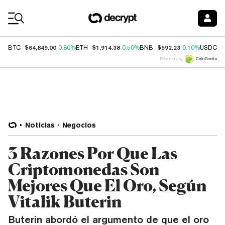
Coin Prices
$64,849.00
$1,914.38
$592.23
$
BTC
0.80%
ETH
0.50%
BNB
0.10%
USDC
Price data by
Noticias
Negocios
3 Razones Por Que Las
Criptomonedas Son
Mejores Que El Oro, Según
Vitalik Buterin
Buterin abordó el argumento de que el oro