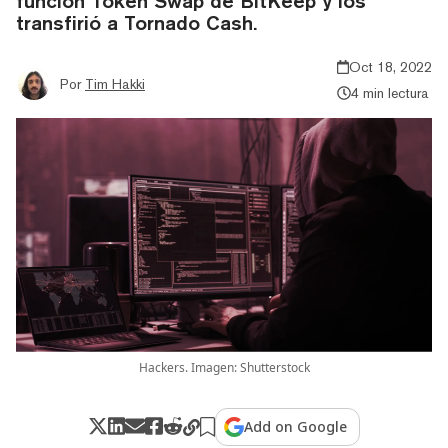
función Token Swap de BitKeep y los
transfirió a Tornado Cash.
Oct 18, 2022
Por
Tim Hakki
4 min lectura
Hackers. Imagen: Shutterstock
Add on Google