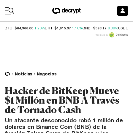
Coin Prices
$64,966.00
$1,915.37
$593.17
$
BTC
1.20%
ETH
1.10%
BNB
0.30%
USDC
Price data by
Noticias
Negocios
Hacker de BitKeep Mueve
$1 Millón en BNB A Través
de Tornado Cash
Un atacante desconocido robó 1 millón de
dólares en Binance Coin (BNB) de la