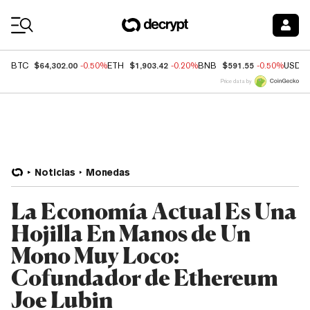
Coin Prices
$64,302.00
$1,903.42
$591.55
BTC
-0.50%
ETH
-0.20%
BNB
-0.50%
USDC
Price data by
Noticias
Monedas
La Economía Actual Es Una
Hojilla En Manos de Un
Mono Muy Loco:
Cofundador de Ethereum
Joe Lubin