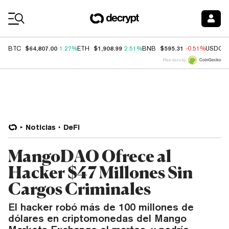
Coin Prices
$64,807.00
$1,908.99
$595.31
BTC
1.27%
ETH
2.51%
BNB
-0.51%
USDC
Price data by
Noticias
DeFi
MangoDAO Ofrece al
Hacker $47 Millones Sin
Cargos Criminales
El hacker robó más de 100 millones de
dólares en criptomonedas del Mango