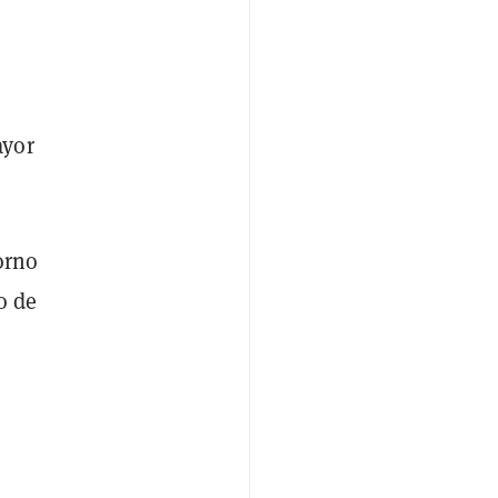
ayor
orno
o de