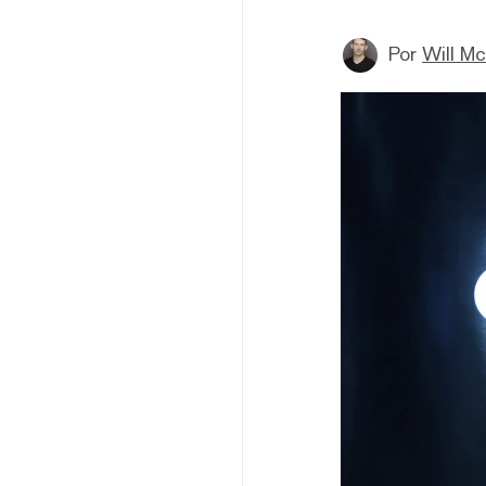
Por
Will M