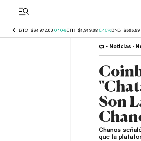
Coin Prices
BTC
$64,972.00
0.10%
ETH
$1,919.08
0.40%
BNB
$595.59
Noticias
N
Coinb
"Chat
Son L
Chan
Chanos señaló
que la platafo