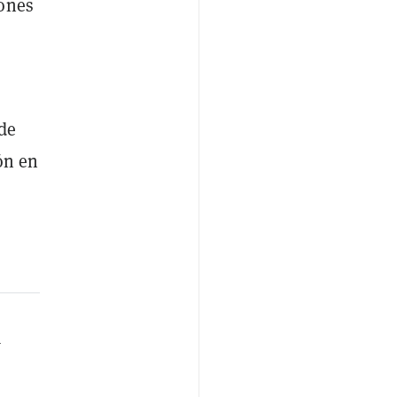
lones
de
ón en
a