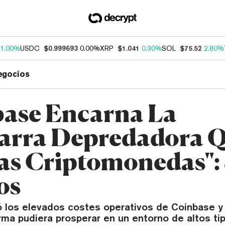
1.00%
USDC
$0.999693
0.00%
XRP
$1.041
0.30%
SOL
$75.52
2.80%
egocios
ase Encarna La
arra Depredadora 
as Criptomonedas":
os
 los elevados costes operativos de Coinbase y
rma pudiera prosperar en un entorno de altos tip