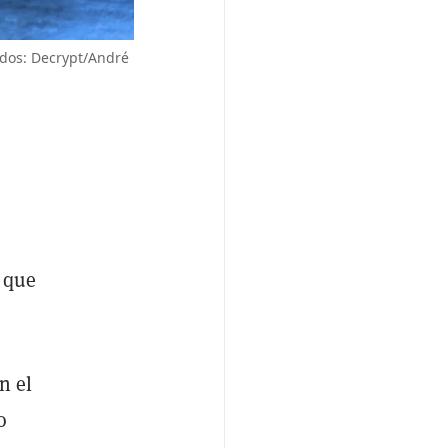
idos: Decrypt/André
a que
n el
o