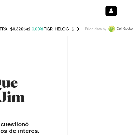
TRX
$0.328542
0.60%
FIGR_HELOC
$1.007
-2.70%
HYPE
$54.57
-4.
Price data by
Que
 Jim
 cuestionó
os de interés.