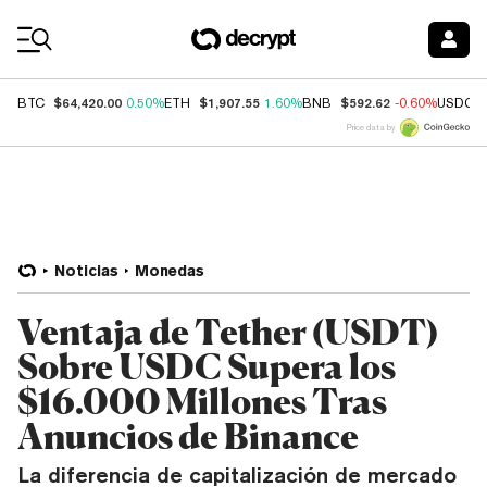
Coin Prices
$64,420.00
$1,907.55
$592.62
BTC
0.50%
ETH
1.60%
BNB
-0.60%
USDC
Price data by
Noticias
Monedas
Ventaja de Tether (USDT)
Sobre USDC Supera los
$16.000 Millones Tras
Anuncios de Binance
La diferencia de capitalización de mercado