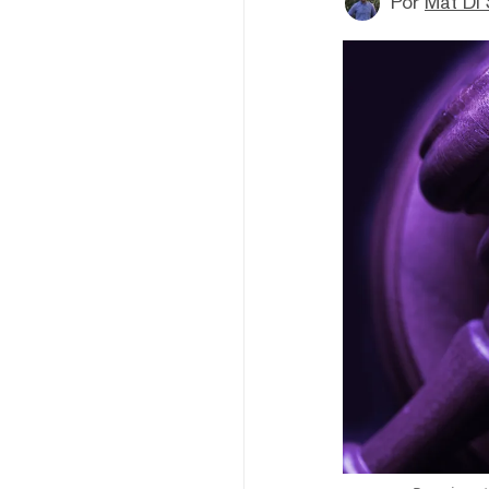
Por
Mat Di 