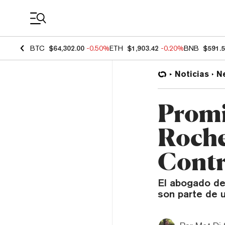
Coin Prices
BTC
$64,302.00
-0.50%
ETH
$1,903.42
-0.20%
BNB
$591.
Noticias
N
Promi
Roche
Contr
El abogado de 
son parte de u