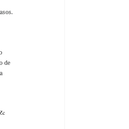
asos.
o
o de
la
Zc