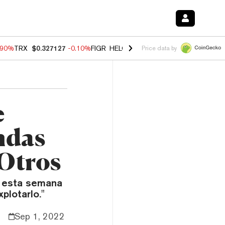
.90%
TRX
$0.327127
-0.10%
FIGR_HELOC
$1.016
-3.00%
HYPE
$56.1
Price data by
e
ndas
 Otros
s esta semana
plotarlo."
Sep 1, 2022