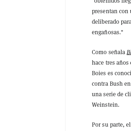
"obtenidos ile
presentan con 
deliberado par
engañosas."
Como señala
B
hace tres años
Boies es conoc
contra Bush en
una serie de c
Weinstein.
Por su parte, 