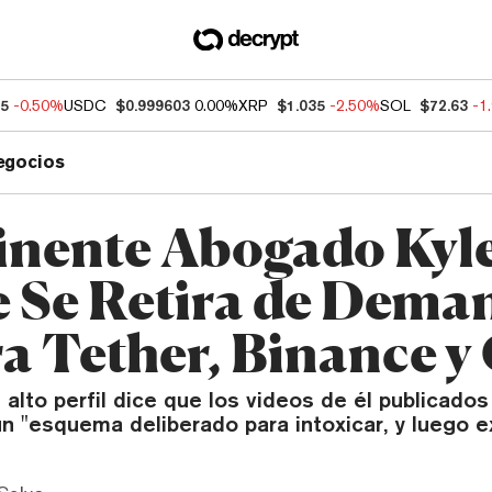
55
-0.50%
USDC
$0.999603
0.00%
XRP
$1.035
-2.50%
SOL
$72.63
-1
egocios
nente Abogado Kyl
 Se Retira de Dema
a Tether, Binance y
alto perfil dice que los videos de él publicado
n "esquema deliberado para intoxicar, y luego ex