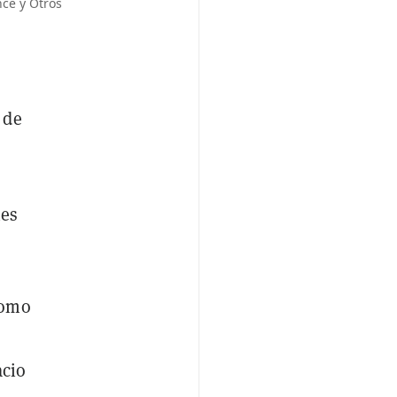
ce y Otros
 de
nes
como
acio