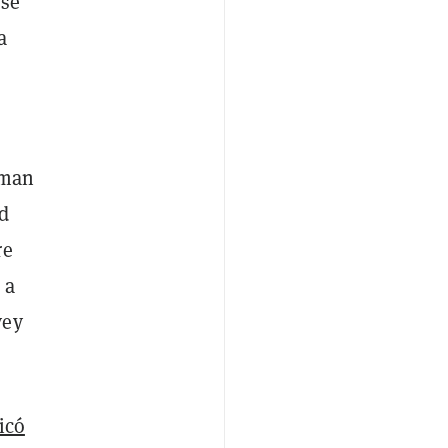
 se
a
dman
d
re
 a
vey
ficó