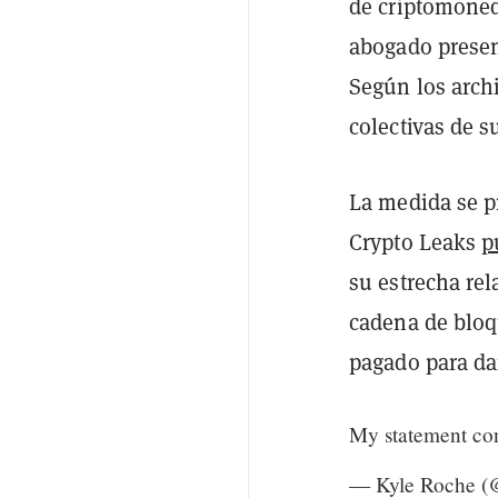
de criptomoned
abogado presen
Según los archi
colectivas de s
La medida se p
Crypto Leaks
p
su estrecha re
cadena de bloq
pagado para da
My statement con
— Kyle Roche 