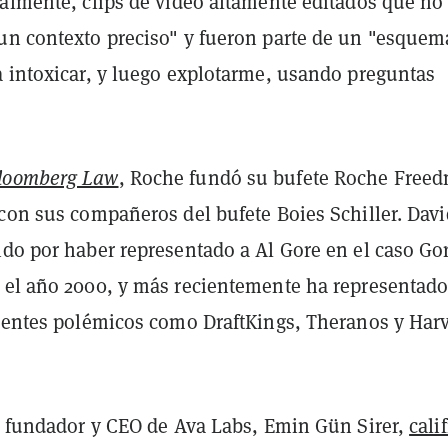
galmente, clips de video altamente editados que no
un contexto preciso" y fueron parte de un "esquem
a intoxicar, y luego explotarme, usando preguntas
loomberg Law
, Roche fundó su bufete Roche Free
 con sus compañeros del bufete Boies Schiller. Davi
ido por haber representado a Al Gore en el caso Go
 el año 2000, y más recientemente ha representado
lientes polémicos como DraftKings, Theranos y Har
el fundador y CEO de Ava Labs, Emin Gün Sirer,
cali