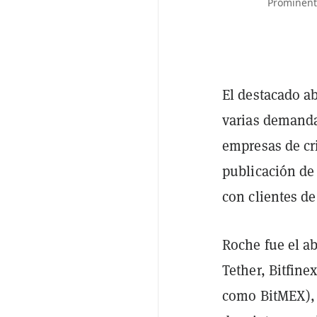
Prominent
El destacado a
varias demanda
empresas de cr
publicación de 
con clientes d
Roche fue el a
Tether, Bitfin
como BitMEX), y