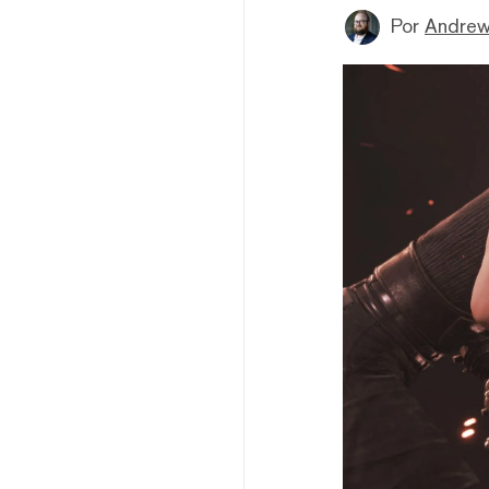
Por
Andrew