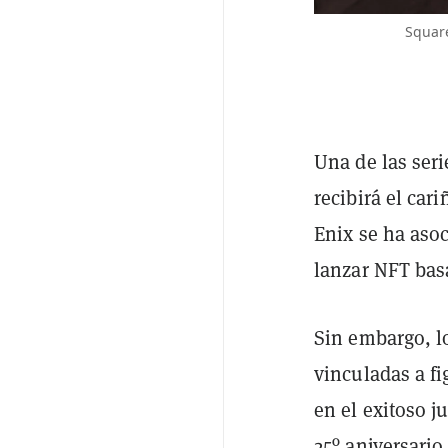
Square
Una de las ser
recibirá el car
Enix se ha aso
lanzar NFT basa
Sin embargo, l
vinculadas a fi
en el exitoso j
25º aniversario