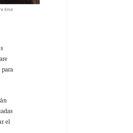
re Enix
os
are
 para
tán
sadas
r el