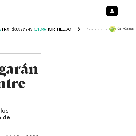
%
TRX
$0.327249
0.10%
FIGR_HELOC
$1.029
0.80%
HYPE
$54.15
-3.
Price data by
egarán
ntre
 los
a de