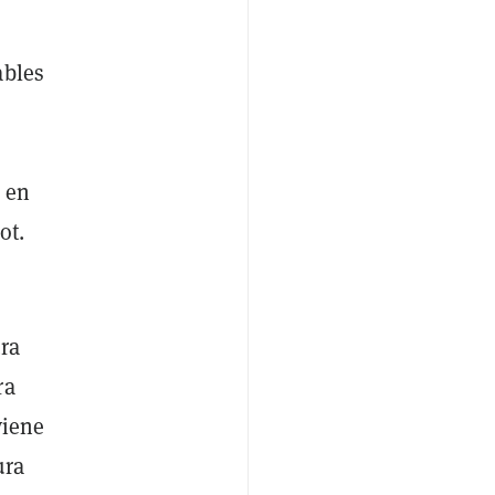
ables
 en
ot.
ura
ra
viene
ura