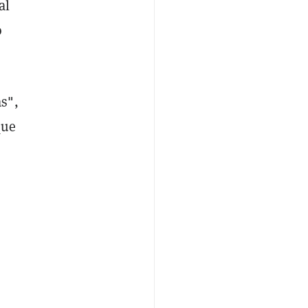
al
o
s",
que