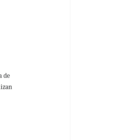
a de
lizan