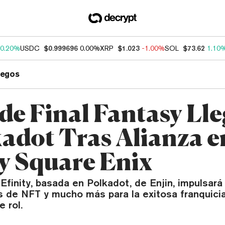
0.20%
USDC
$0.999696
0.00%
XRP
$1.023
-1.00%
SOL
$73.62
1.10
uegos
de Final Fantasy Ll
kadot Tras Alianza e
 y Square Enix
Efinity, basada en Polkadot, de Enjin, impulsará
s de NFT y mucho más para la exitosa franquici
 rol.