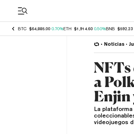
Coin Prices
BTC
$64,885.00
0.70%
ETH
$1,914.60
0.50%
BNB
$592.23
Noticias
J
NFTs 
a Pol
Enjin
La plataforma 
coleccionable
videojuegos de