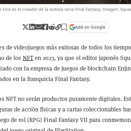
 Enix es el creador de la exitosa serie Final Fantasy. Imagen: Squa
Add on Google
ies de videojuegos más exitosas de todos los tiemp
iño de los
NFT
en 2023, ya que el editor japonés Squ
ciado con la empresa de juegos de blockchain Enjin
dos en la franquicia Final Fantasy.
os NFT no serán productos puramente digitales. Es
guras de acción físicas y a cartas coleccionables ba
uego de rol (RPG) Final Fantasy VII para conmemora
 del juego original de PlayStation.