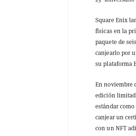
Square Enix la
físicas en la p
paquete de seis
canjearlo por 
su plataforma E
En noviembre de
edición limitada
estándar como 
canjear un cert
con un NFT adic