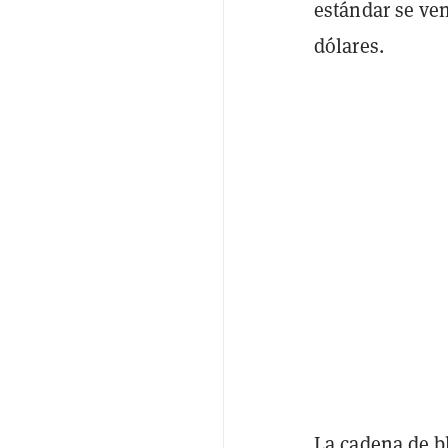
estándar se ven
dólares.
La cadena de b