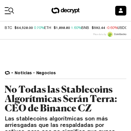
Coin Prices
$64,528.00
$1,898.80
$592.44
BTC
0.70%
ETH
1.60%
BNB
-0.60%
USDC
Price data by
Noticias
Negocios
No Todas las Stablecoins
Algorítmicas Serán Terra:
CEO de Binance CZ
Las stablecoins algorítmicas son más
arriesgadas que las respaldadas por