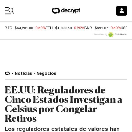
Coin Prices
$64,201.00
$1,899.58
$591.07
BTC
-0.50%
ETH
-0.20%
BNB
-0.50%
USDC
Price data by
Noticias
Negocios
EE.UU: Reguladores de
Cinco Estados Investigan a
Celsius por Congelar
Retiros
Los reguladores estatales de valores han