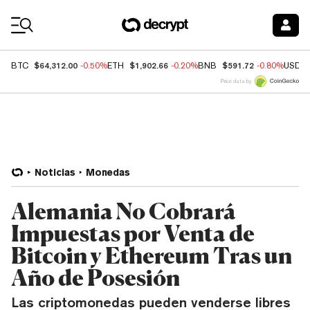
Coin Prices
$64,312.00
$1,902.66
$591.72
BTC
-0.50%
ETH
-0.20%
BNB
-0.80%
USDC
Price data by
Noticias
Monedas
Alemania No Cobrará
Impuestas por Venta de
Bitcoin y Ethereum Tras un
Año de Posesión
Las criptomonedas pueden venderse libres