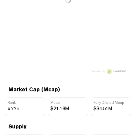
Price data by
Market Cap (Mcap)
Rank
Mcap
Fully Diluted Mcap
#775
$21.16M
$34.51M
Supply