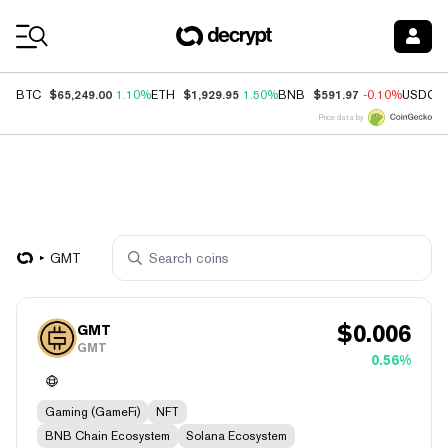
Coin Prices
$65,249.00
$1,929.95
$591.97
BTC
1.10%
ETH
1.50%
BNB
-0.10%
USDC
Price data by
GMT
$
0.006
GMT
GMT
0.56%
Gaming (GameFi)
NFT
BNB Chain Ecosystem
Solana Ecosystem