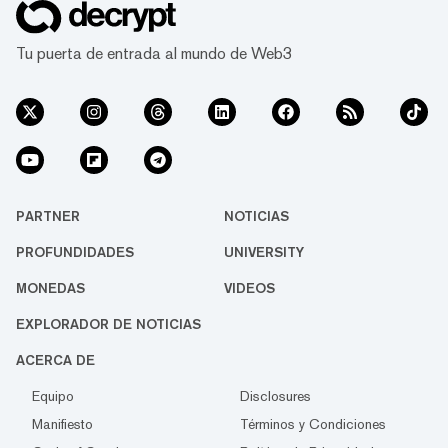
por igual a atarse los zapatos para correr y
salir al asfalto para ganar recompensas por
Tu puerta de entrada al mundo de Web3
el movimiento en forma de Green Satoshi T...
PARTNER
NOTICIAS
PROFUNDIDADES
UNIVERSITY
MONEDAS
VIDEOS
EXPLORADOR DE NOTICIAS
ACERCA DE
Equipo
Disclosures
Manifiesto
Términos y Condiciones