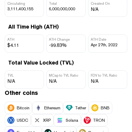
Circulating
Total
Created On
3,111,400,155
6,000,000,000
N/A
All Time High (ATH)
ATH
ATH Change
ATH Date
$4.11
-99.83%
Apr 27th, 2022
Total Value Locked (TVL)
TVL
MCap to TVL Ratio
FDV to TVL Ratio
N/A
N/A
N/A
Other coins
Bitcoin
Ethereum
Tether
BNB
USDC
XRP
Solana
TRON