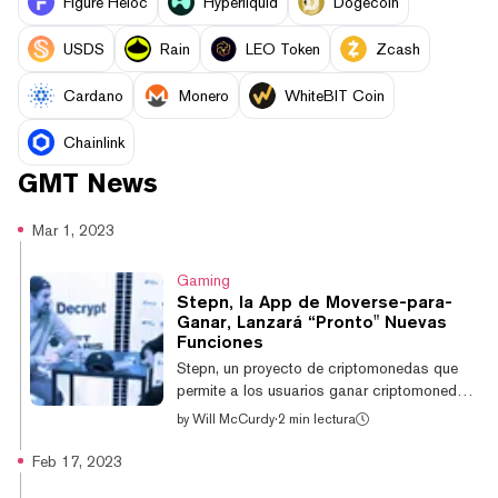
Figure Heloc
Hyperliquid
Dogecoin
USDS
Rain
LEO Token
Zcash
Cardano
Monero
WhiteBIT Coin
Chainlink
GMT
News
Mar 1, 2023
Gaming
Stepn, la App de Moverse-para-
Ganar, Lanzará “Pronto" Nuevas
Funciones
Stepn, un proyecto de criptomonedas que
permite a los usuarios ganar criptomonedas
por correr, planea lanzar "pronto" un
by
Will McCurdy
·
2 min lectura
conjunto de nuevas funciones, incluido un
sistema de logros e insignias. El director de
Feb 17, 2023
operaciones del proyecto, Shiti Manghani,