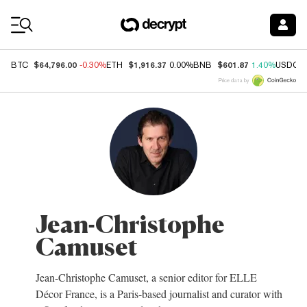
Coin Prices
$64,796.00
$1,916.37
$601.87
BTC
-0.30%
ETH
0.00%
BNB
1.40%
USDC
Price data by
Jean-Christophe
Camuset
Jean-Christophe Camuset, a senior editor for ELLE
Décor France, is a Paris-based journalist and curator with