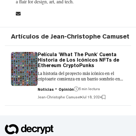
a flair for design, art, and tech.
Artículos de Jean-Christophe Camuset
Película 'What The Punk' Cuenta
Historia de Los Icónicos NFTs de
Ethereum CryptoPunks
La historia del proyecto más icónico en el
criptoarte comienza en un barrio sombrío en
Brooklyn. “El cuerpo de agua más
6 min lectura
contaminado de todo el país”, dice Matt Hall
Noticias
Opinión
sobre el entorno que inspiró su trabajo con el
Jean-Christophe Camuset
Jul 18, 2024
cofundador de Larva Labs, John Watkinson, en
el nuevo documental “What the Punk”. Este
relato de 80 minutos de contracultura sigue a
dos humildes programadores canadienses que
comenzaron a experimentar con tecnología y
arte en 2005, y que ahora son personalidades
destacadas en el Centre...